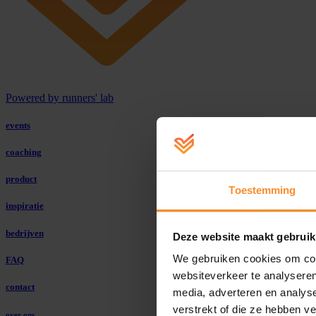
Powered by runners' lab
events
coaching
product
Toestemming
inspiratie
bedrijven
Deze website maakt gebruik
We gebruiken cookies om cont
FAQ
websiteverkeer te analyseren
contact
media, adverteren en analys
verstrekt of die ze hebben v
over ons