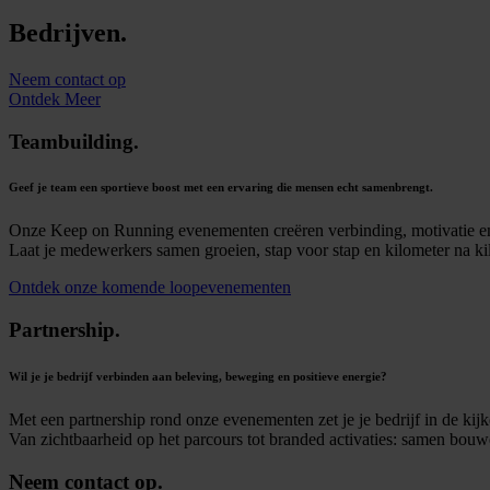
Bedrijven.
Neem contact op
Ontdek Meer
Teambuilding.
Geef je team een sportieve boost met een ervaring die mensen echt samenbrengt.
Onze Keep on Running evenementen creëren verbinding, motivatie en p
Laat je medewerkers samen groeien, stap voor stap en kilometer na ki
Ontdek onze komende loopevenementen
Partnership.
Wil je je bedrijf verbinden aan beleving, beweging en positieve energie?
Met een partnership rond onze evenementen zet je je bedrijf in de kijk
Van zichtbaarheid op het parcours tot branded activaties: samen bouw
Neem contact op.