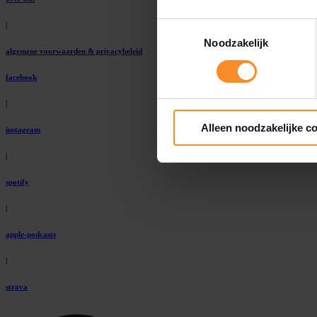
Toestemmingsselectie
|
Noodzakelijk
algemene voorwaarden & privacybeleid
facebook
|
Alleen noodzakelijke c
instagram
|
spotify
|
apple-podcasts
|
strava