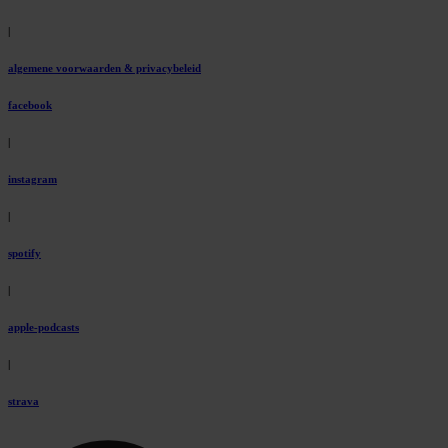
|
algemene voorwaarden & privacybeleid
facebook
|
instagram
|
spotify
|
apple-podcasts
|
strava