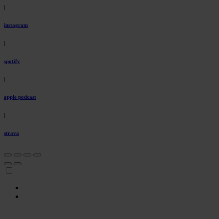
|
instagram
|
spotify
|
apple podcast
|
strava