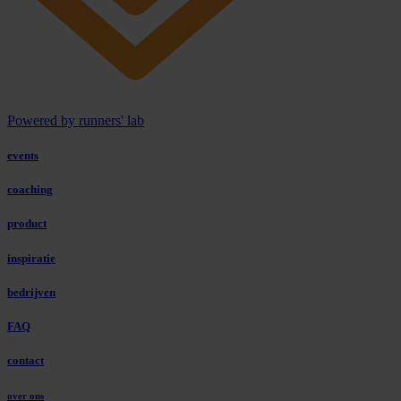
Powered by runners' lab
events
coaching
product
inspiratie
bedrijven
FAQ
contact
over ons