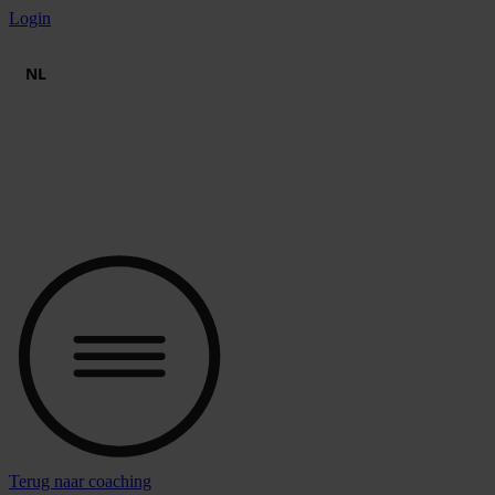
Spring
Login
naar
de
NL
inhoud
Terug naar coaching