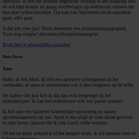
opbouwt. Ik heb me destijds uitgebreid verdiept in alle mogelijk info
en wil mijn kennis nu graag overbrengen op ambitieuze mensen die
hun doel willen bereiken. Dat kan van 5kilometer tot de marathon
gaan, alles gaat.
Is dat iets voor jou? Boek hieronder een kennismakingsgesprek.
Toch nog vragen? alexander@keeponrunning.be
Boek hier je persoonlijke coaching
Mats Deroo
Asse
Hallo, ik ben Mats. Ik heb een sportieve achtergrond uit het
voetballen, al staan er ondertussen ook al tien loopjaren op de teller.
De laatste vier jaar heb ik mij dan echt toegelegd op het
afstandslopen. Ik kan het ondertussen echt een passie noemen.
Ik heb ook een bachelor lichamelijke opvoeding en master
sportmanagement op zak. Sport is dus altijd de rode draad geweest
in mijn leven, daarom dat ik ook coach wilde worden.
Of het nu korte afstand is of het langere werk, ik wil mensen zien en
helpen verbeteren.