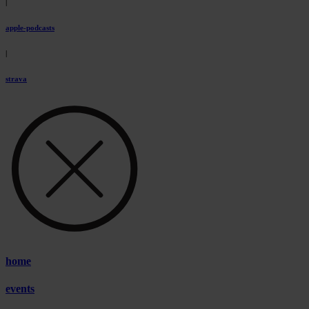
|
apple-podcasts
|
strava
home
events