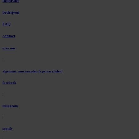
inspiratie
bedrijven
FAQ
contact
over ons
|
algemene voorwaarden & privacybeleid
facebook
|
instagram
|
spotify