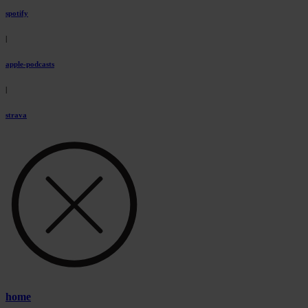
spotify
|
apple-podcasts
|
strava
home