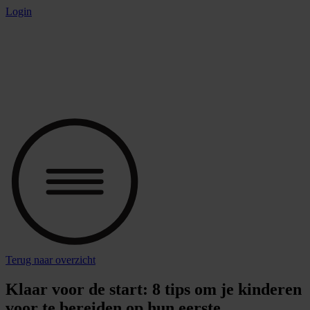
Spring
Login
naar
de
inhoud
Terug naar overzicht
Klaar voor de start: 8 tips om je kinderen
voor te bereiden op hun eerste