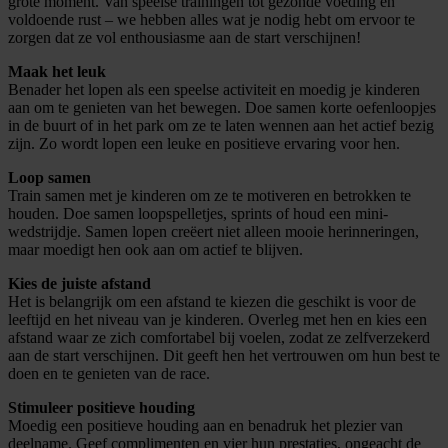
grote moment. Van speelse trainingen tot gezonde voeding en
voldoende rust – we hebben alles wat je nodig hebt om ervoor te
zorgen dat ze vol enthousiasme aan de start verschijnen!
Maak het leuk
Benader het lopen als een speelse activiteit en moedig je kinderen
aan om te genieten van het bewegen. Doe samen korte oefenloopjes
in de buurt of in het park om ze te laten wennen aan het actief bezig
zijn. Zo wordt lopen een leuke en positieve ervaring voor hen.
Loop samen
Train samen met je kinderen om ze te motiveren en betrokken te
houden. Doe samen loopspelletjes, sprints of houd een mini-
wedstrijdje. Samen lopen creëert niet alleen mooie herinneringen,
maar moedigt hen ook aan om actief te blijven.
Kies de juiste afstand
Het is belangrijk om een afstand te kiezen die geschikt is voor de
leeftijd en het niveau van je kinderen. Overleg met hen en kies een
afstand waar ze zich comfortabel bij voelen, zodat ze zelfverzekerd
aan de start verschijnen. Dit geeft hen het vertrouwen om hun best te
doen en te genieten van de race.
Stimuleer positieve houding
Moedig een positieve houding aan en benadruk het plezier van
deelname. Geef complimenten en vier hun prestaties, ongeacht de