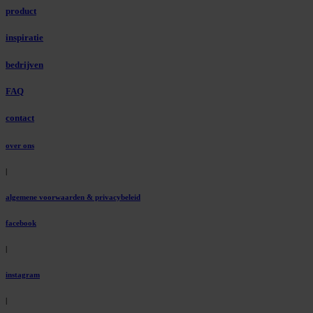
product
inspiratie
bedrijven
FAQ
contact
over ons
|
algemene voorwaarden & privacybeleid
facebook
|
instagram
|